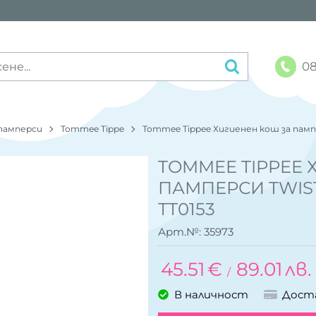
08
 памперси
Tommee Tippe
Tommee Tippee Хигиенен кош за пампе
TOMMEE TIPPEE 
ПАМПЕРСИ TWIST
ТТ0153
Арт.№:
35973
45.51
€
89.01
лв.
/
В наличност
Дост