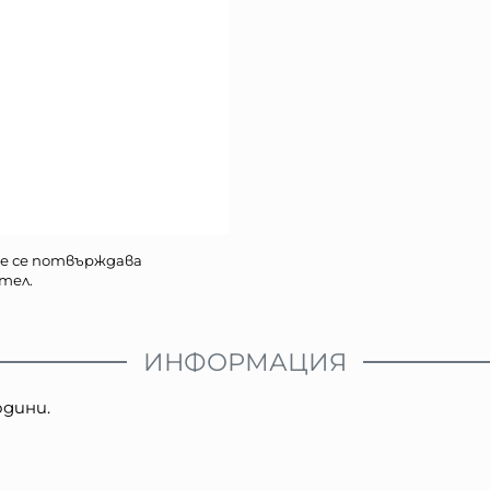
е се потвърждава
тел.
ИНФОРМАЦИЯ
одини.