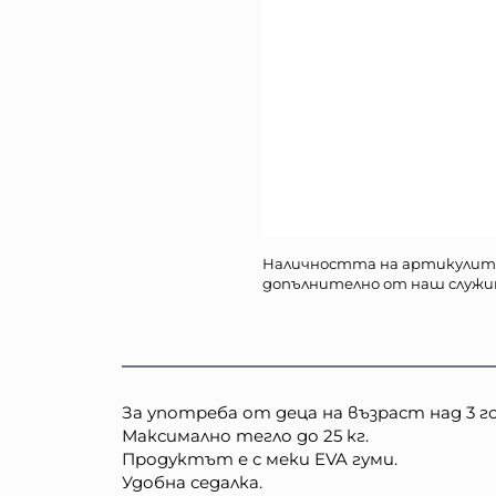
Наличността на артикулит
допълнително от наш служи
За употреба от деца на възраст над 3 г
Максимално тегло до 25 кг.
Продуктът е с меки EVA гуми.
Удобна седалка.