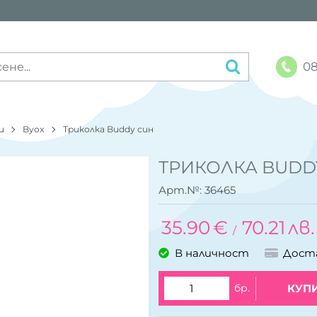
08
и
Byox
Триколка Buddy син
ТРИКОЛКА BUDD
Арт.№:
36465
35.90
€
70.21
лв.
/
В наличност
Дост
бр.
КУП