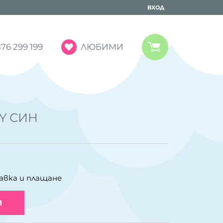
ВХОД
ЛЮБИМИ
76 299 199
Y СИН
авка и плащане
И