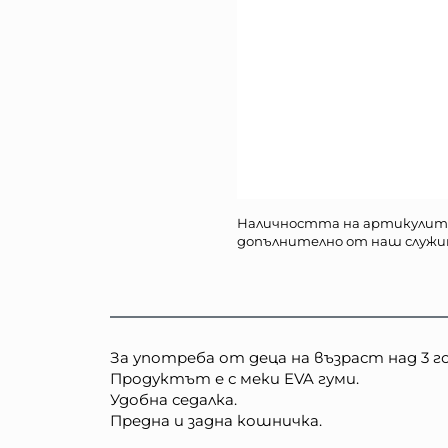
Наличността на артикулит
допълнително от наш служи
За употреба от деца на възраст над 3 го
Продуктът е с меки EVA гуми.
Удобна седалка.
Предна и задна кошничка.