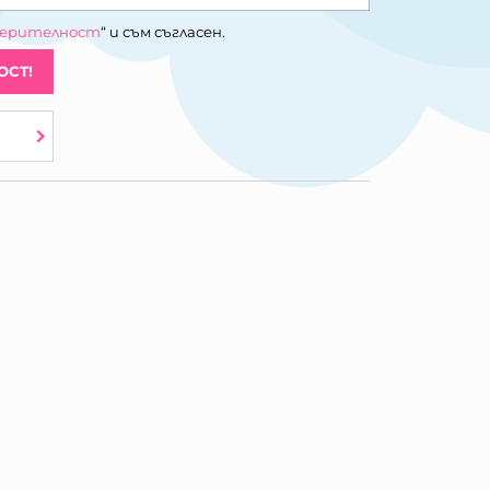
верителност
“ и съм съгласен.
ОСТ!