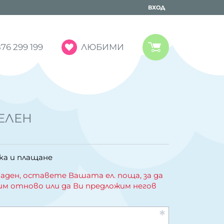
ВХОД
ЛЮБИМИ
76 299 199
ЕЛЕН
ка и плащане
аден, оставете Вашата ел. поща, за да
им отново или да Ви предложим негов