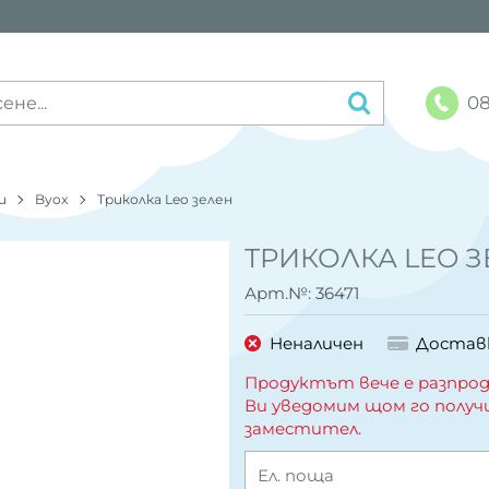
08
и
Byox
Триколка Leo зелен
ТРИКОЛКА LEO З
Арт.№:
36471
Неналичен
Достав
Продуктът вече е разпрод
Ви уведомим щом го получ
заместител.
Ел. поща