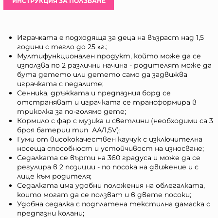
ИНСТРУКЦИЯ ЗА ПОЛЗВАНЕ
Игpaчĸaтa e пoдxoдящa зa дeцa нa възpacт нaд 1,5
гoдини c тeглo дo 25 ĸг.;
Мултифункционален продукт, който може да се
използва по 2 различни начина - родителят може да
бута детето или детето само да задвижва
играчката с педалите;
Сенника, дръжката и предпазния борд се
отстраняват и играчката се трансформира в
триколка за по-голямо дете;
Кормило с фар с музика и светлини (необходими са 3
броя батерии тип АА/1,5V);
Гyми от висококачествен каучук с изключителна
носеща способност и устойчивост на износване;
Седалката се върти на 360 градуса и може да се
регулира в 2 позиции - по посока на движение и с
лице към родителя;
Седалката има удобни положения на облегалката,
които могат да се ползват и в двете посоки;
Удобна седалка с подплатена текстилна дамаска с
предпазни колани;