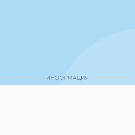
ИНФОРМАЦИЯ
Доставка и плащане
Общи условия за ползване
Политика за поверителност
Политика за използване на бисквитки
При възникване на спор, свързан с покупка онлайн,
можете да ползвате сайта ОРС