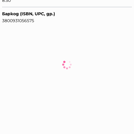
8.50
Баркод (ISBN, UPC, др.)
3800931056575