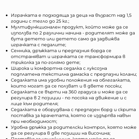
Играчката е подходяща за деца на възраст над 1,5
години с тегло до 25 кг.;
Мултифункционален продукт, който може да се
използва по 2 различни начина - родителят може да
бута детето или детето само да задвижва
играчката с педалите;
Сенника, дръжката и предпазния борда се
отстраняват и играчката се трансформира в
триколка за по-голямо дете;
Широка и комфортна седалка с луксозна
подплатена текстилна дамаска с предпазни колани;
Седалката има удобни положения на облегалката,
които могат да се ползват и в двете посоки;
Седалката се върти на 360 градуса и може да се
регулира в 2 позиции - по посока на движение и с
лице към родителя;
Седалката е оборудвана с предпазен борд и скрита
поставка за крачетата, която се издърпва навън
при необходимост;
Удобна дръжка за родителски контрол, която може
да се регулира в две позиции на височина;
Поставка за чаша/шише, която може да се