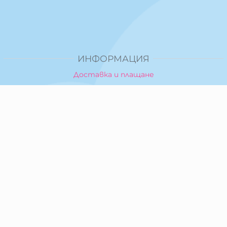
ИНФОРМАЦИЯ
Доставка и плащане
Общи условия за ползване
Политика за поверителност
Политика за използване на бисквитки
При възникване на спор, свързан с покупка онлайн,
можете да ползвате сайта ОРС
Вашите права
Отказ от сделка
За Нас
Карта на сайта