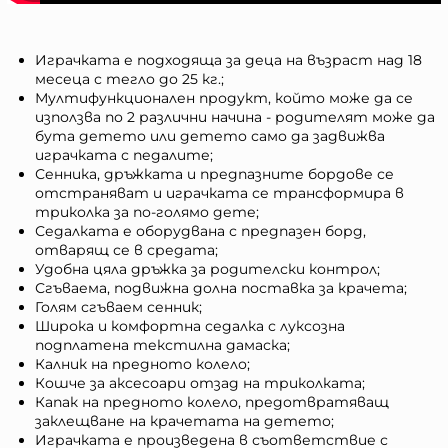
Играчката е подходяща за деца на възраст над 18
месеца с тегло до 25 кг.;
Мултифункционален продукт, който може да се
използва по 2 различни начина - родителят може да
бута детето или детето само да задвижва
играчката с педалите;
Сенника, дръжката и предпазните бордове се
отстраняват и играчката се трансформира в
триколка за по-голямо дете;
Седалката е оборудвана с предпазен борд,
отварящ се в средата;
Удобна цяла дръжка за родителски контрол;
Сгъваема, подвижна долна поставка за крачета;
Голям сгъваем сенник;
Широка и комфортна седалка с луксозна
подплатена текстилна дамаска;
Калник на предното колело;
Кошче за аксесоари отзад на триколката;
Капак на предното колело, предотвратяващ
заклещване на крачетата на детето;
Играчката е произведена в съответствие с