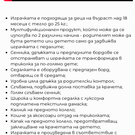
Играчката е подходяща за деца на възраст над 18
месеца с тегло до 25 кг.;
Мултифункционален продукт, който може да се
използва по 2 различни начина - родителят може да
бута детето или детето само да задвижва
играчката с педалите;
Сенника, дръжката и предпазните бордове се
отстраняват и играчката се трансформира в
триколка за по-голямо дете;
Седалката е оборудвана с предпазен борд,
отварящ се в средата;
Удобна цяла дръжка за родителски контрол;
Сгъваема, подвижна долна поставка за крачета;
Голям сгъваем сенник;
Широка и комфортна седалка с луксозна
подплатена текстилна дамаска;
Калник на предното колело;
Кошче за аксесоари отзад на триколката;
Капак на предното колело, предотвратяващ
заклещване на крачетата на детето;
Играчката е произведена в съответствие с