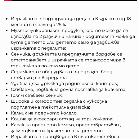
Играчката е подходяща за деца на възраст над 18
месеца с тегло до 25 кг.;
Мултифункционален продукт, който може да се
използва по 2 различни начина - родителят може да
бута детето или детето само да задвижва
играчката с педалите;
Сенника, дръжката и предпазните бордове се
отстраняват и играчката се трансформира в
триколка за по-голямо дете;
Седалката е оборудвана с предпазен борд,
отварящ се в средата;
Удобна цяла дръжка за родителски контрол;
Сгъваема, подвижна долна поставка за крачета;
Голям сгъваем сенник;
Широка и комфортна седалка с луксозна
подплатена текстилна дамаска;
Калник на предното колело;
Кошче за аксесоари отзад на триколката;
Капак на предното колело, предотвратяващ
заклещване на крачетата на детето;
Играчката е произведена в съответствие с