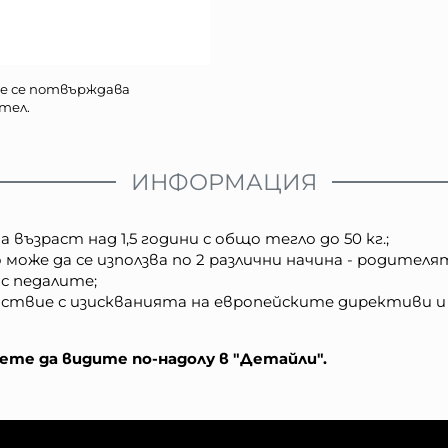
е се потвърждава
тел.
ИНФОРМАЦИЯ
 възраст над 1,5 години с общо тегло до 50 кг.;
може да се използва по 2 различни начина - родител
с педалите;
ствие с изискванията на европейските директиви и
те да видите по-надолу в "Детайли".