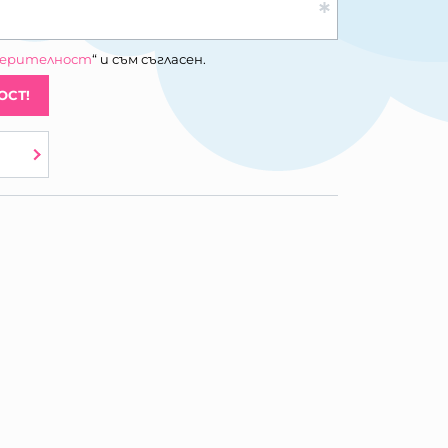
верителност
“ и съм съгласен.
ОСТ!