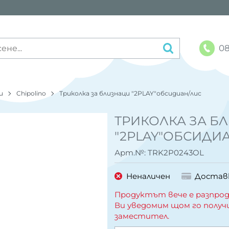
08
и
Chipolino
Триколка за близнаци "2PLAY"обсидиан/лис
ТРИКОЛКА ЗА Б
"2PLAY"ОБСИДИ
Арт.№:
TRK2P0243OL
Неналичен
Достав
Продуктът вече е разпрод
Ви уведомим щом го получ
заместител.