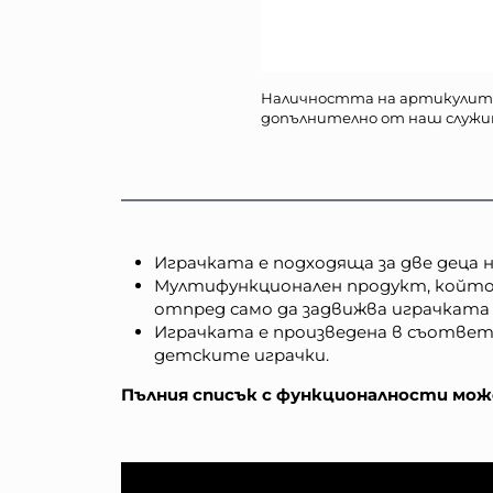
Наличността на артикулит
допълнително от наш служи
Играчката е подходяща за две деца на
Мултифункционален продукт, който 
отпред само да задвижва играчката 
Играчката е произведена в съответ
детските играчки.
Пълния списък с функционалности може