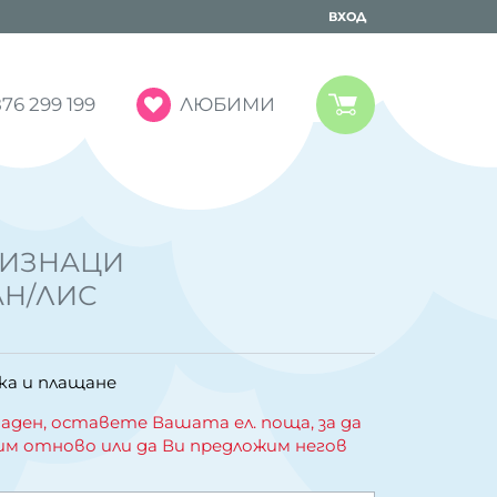
ВХОД
ЛЮБИМИ
76 299 199
ЛИЗНАЦИ
АН/ЛИС
ка и плащане
аден, оставете Вашата ел. поща, за да
им отново или да Ви предложим негов