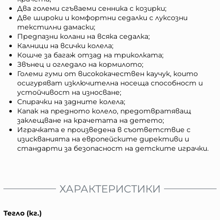
Два големи сгъваеми сенника с козирки;
Две широки и комфортни седалки с луксозни
текстилни дамаски;
Предпазни колани на всяка седалка;
Калници на всички колела;
Кошче за багаж отзад на триколката;
Звънец и огледало на кормилото;
Големи гуми от висококачествен каучук, които
осигуряват изключителна носеща способност и
устойчивост на износване;
Спирачки на задните колела;
Капак на предното колело, предотвратяващ
заклещване на крачетата на детето;
Играчката е произведена в съответствие с
изискванията на европейските директиви и
стандарти за безопасност на детските играчки.
ХАРАКТЕРИСТИКИ
Тегло (кг.)