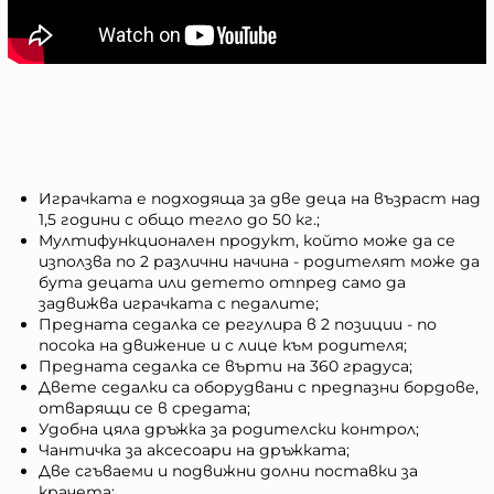
Играчката е подходяща за две деца на възраст над
1,5 години с общо тегло до 50 кг.;
Мултифункционален продукт, който може да се
използва по 2 различни начина - родителят може да
бута децата или детето отпред само да
задвижва играчката с педалите;
Предната седалка се регулира в 2 позиции - по
посока на движение и с лице към родителя;
Предната седалка се върти на 360 градуса;
Двете седалки са оборудвани с предпазни бордове,
отварящи се в средата;
Удобна цяла дръжка за родителски контрол;
Чантичка за аксесоари на дръжката;
Две сгъваеми и подвижни долни поставки за
крачета;