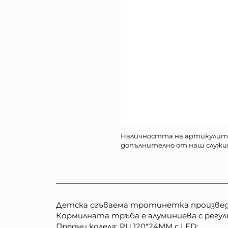
Наличността на артикулит
допълнително от наш служи
Детска сгъваема тротинетка произведе
Кормилната тръба е алуминиева с регули
Предни колела: PU 120*24MM с LED;