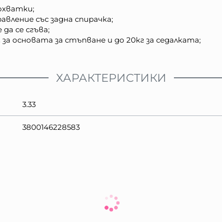
кохватки;
вление със задна спирачка;
да се сгъва;
за основата за стъпване и до 20кг за седалката;
ХАРАКТЕРИСТИКИ
3.33
3800146228583