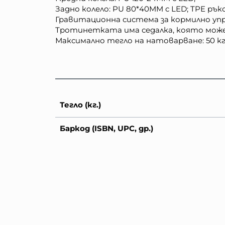
Задно колело: PU 80*40MM с LED; TPE ръ
Гравитационна система за кормилно упра
Тротинетката има седалка, която може 
Максимално тегло на натоварване: 50 кг 
Тегло (кг.)
Баркод (ISBN, UPC, др.)