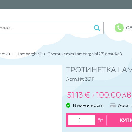
08
етки
Lamborghini
Тротинетка Lamborghini 2в1 оранжев
ТРОТИНЕТКА LA
Арт.№:
36111
51.13
€
100.00
лв
/
В наличност
Дост
бр.
КУП