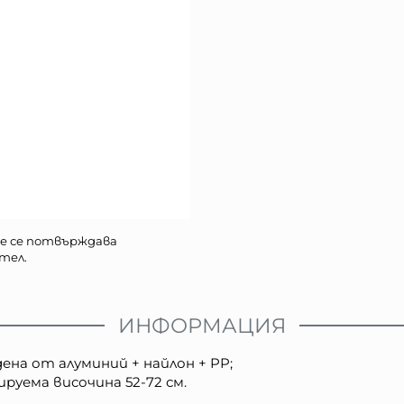
е се потвърждава
тел.
ИНФОРМАЦИЯ
на от алуминий + найлон + PP;
руема височина 52-72 см.