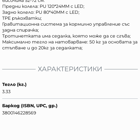
височина 52-72 см.
Предни колела: PU 120*24MM с LED;
Задно колело: PU 80*40MM с LED;
TPE ръкохватки;
Гравитационна система за кормилно управление със
задна спирачка;
Тротинетката има седалка, която може да се сгъва;
Максимално тегло на натоварване: 50 кг за основата за
стъпване и до 20кг за седалката;
ХАРАКТЕРИСТИКИ
Тегло (кг.)
3.33
Баркод (ISBN, UPC, др.)
3800146228569