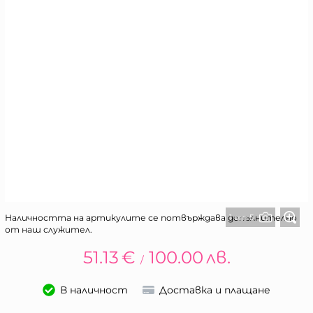
1 от 5
Наличността на артикулите се потвърждава допълнително
от наш служител.
51.13
€
100.00
лв.
/
В наличност
Доставка и плащане