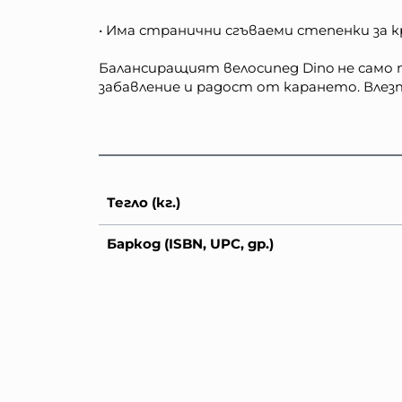
• Има странични сгъваеми степенки за 
Балансиращият велосипед Dino не само 
забавление и радост от карането. Влез
Тегло (кг.)
Баркод (ISBN, UPC, др.)