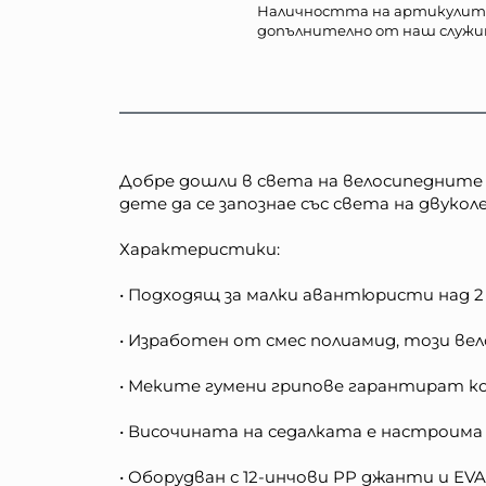
Наличността на артикулит
допълнително от наш служи
Добре дошли в света на велосипедните 
дете да се запознае със света на двуко
Характеристики:
• Подходящ за малки авантюристи над 2 
• Изработен от смес полиамид, този вел
• Меките гумени грипове гарантират ко
• Височината на седалката е настроима 
• Оборудван с 12-инчови PP джанти и EVA