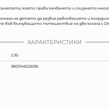
крачетата, което прави качването и слизането много
помага на детето да развие равновесието и координа
те във вълнуващото пътешествие на две колела с Di
ХАРАКТЕРИСТИКИ
2.30
3800146228316