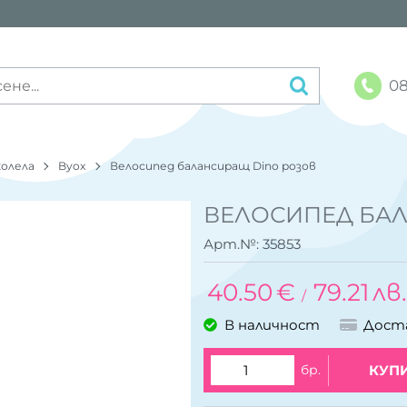
08
колела
Byox
Велосипед балансиращ Dino розов
ВЕЛОСИПЕД БАЛ
Арт.№:
35853
40.50
€
79.21
лв.
/
В наличност
Дост
бр.
КУП