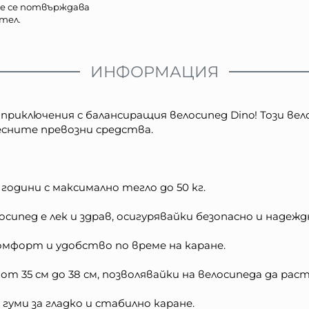
е се потвърждава
тел.
ИНФОРМАЦИЯ
приключения с балансиращия велосипед Dino! Този ве
лесните превозни средства.
години с максимално тегло до 50 кг.
осипед е лек и здрав, осигурявайки безопасно и надеж
мфорт и удобство по време на каране.
от 35 см до 38 см, позволявайки на велосипеда да ра
 гуми за гладко и стабилно каране.