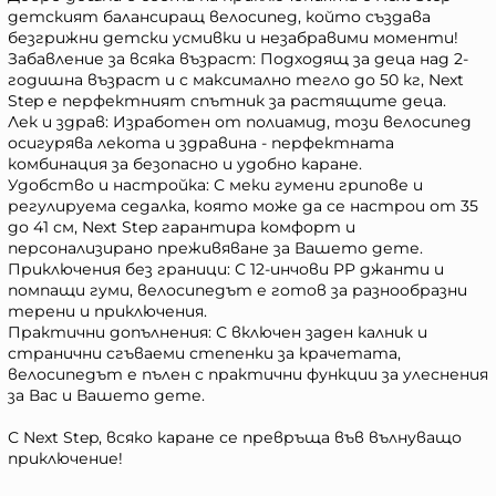
детският балансиращ велосипед, който създава
безгрижни детски усмивки и незабравими моменти!
Забавление за всяка възраст: Подходящ за деца над 2-
годишна възраст и с максимално тегло до 50 кг, Next
Step е перфектният спътник за растящите деца.
Лек и здрав: Изработен от полиамид, този велосипед
осигурява лекота и здравина - перфектната
комбинация за безопасно и удобно каране.
Удобство и настройка: С меки гумени грипове и
регулируема седалка, която може да се настрои от 35
до 41 см, Next Step гарантира комфорт и
персонализирано преживяване за Вашето дете.
Приключения без граници: С 12-инчови PP джанти и
помпащи гуми, велосипедът е готов за разнообразни
терени и приключения.
Практични допълнения: С включен заден калник и
странични сгъваеми степенки за крачетата,
велосипедът е пълен с практични функции за улеснения
за Вас и Вашето дете.
С Next Step, всяко каране се превръща във вълнуващо
приключение!