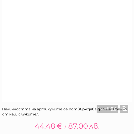
1 от 5
Наличността на артикулите се потвърждава допълнително
от наш служител.
44.48
€
87.00
лв.
/