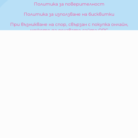
Политика за поверителност
Политика за използване на бисквитки
При възникване на спор, свързан с покупка онлайн,
можете да ползвате сайта ОРС
Вашите права
Отказ от сделка
За Нас
Карта на сайта
Контакти
КОНТАКТИ
БИБЕРОН КК - ООД
гр. Казанлък 6100,
ул. Искра, 26
Тел:
0876 299 199
E-mail:
sales:at:biberonshop.bg