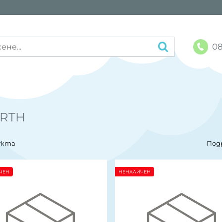
08
RTH
укта
Под
ЧЕН
НЕНАЛИЧЕН