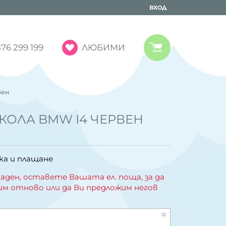
ВХОД
ЛЮБИМИ
76 299 199
вен
КОЛА BMW I4 ЧЕРВЕН
ка и плащане
аден, оставете Вашата ел. поща, за да
им отново или да Ви предложим негов