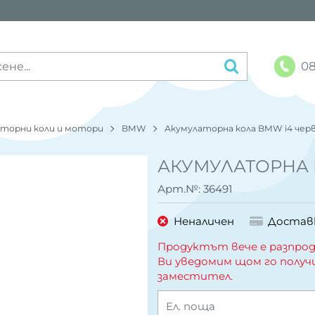
08
аторни коли и мотори
BMW
Акумулаторна кола BMW i4 чер
АКУМУЛАТОРНА 
Арт.№:
36491
Неналичен
Достав
Продуктът вече е разпрод
Ви уведомим щом го получ
заместител.
Ел. поща