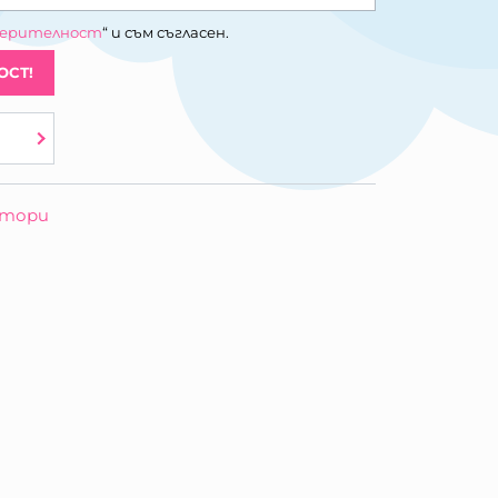
верителност
“ и съм съгласен.
ОСТ!
отори