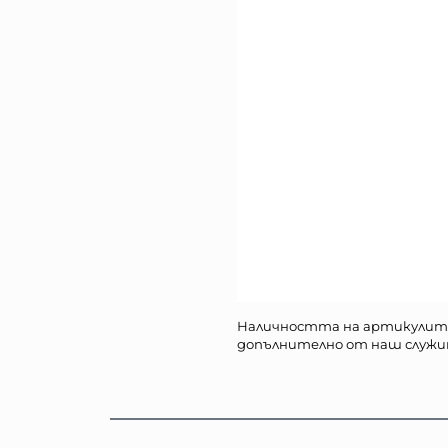
Наличността на артикулит
допълнително от наш служи