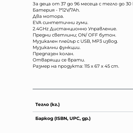
За деца от 37 до 96 месеца с тегло до 30 
Батерия - 1*12V/7Ah.
Два мотора.
EVA синтетични гуми.
2.4GHz Дистанционно Управление.
Предни светлини; ON/ OFF бутон.
Музикален плейър с USB, MP3 извод.
Музикални функции.
Предпазен колан.
Отварящи се врати.
Размер на продукта: 115 x 67 x 45 cm.
Тегло (кг.)
Баркод (ISBN, UPC, др.)