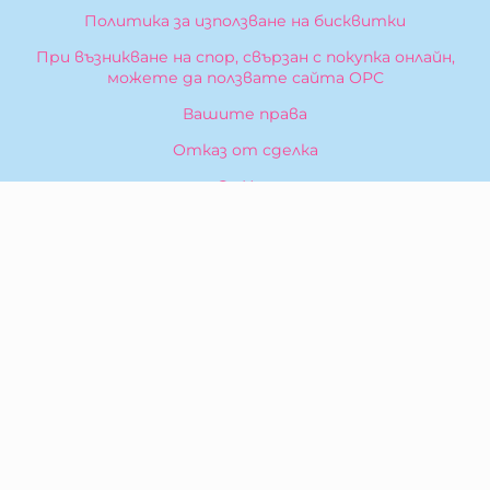
Политика за използване на бисквитки
При възникване на спор, свързан с покупка онлайн,
можете да ползвате сайта ОРС
Вашите права
Отказ от сделка
За Нас
Карта на сайта
Контакти
КОНТАКТИ
БИБЕРОН КК - ООД
гр. Казанлък 6100,
ул. Искра, 26
Тел:
0876 299 199
E-mail:
sales:at:biberonshop.bg