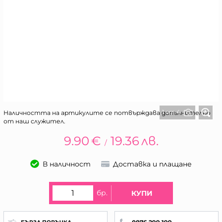
1 от 4
Наличността на артикулите се потвърждава допълнително
от наш служител.
9.90
€
19.36
лв.
/
В наличност
Доставка и плащане
бр.
КУПИ