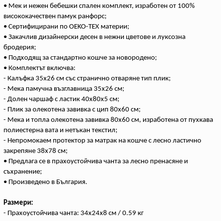
• Мек и нежен бебешки спален комплект, изработен от 100%
висококачествен памук ранфорс;
• Сертифицирани по OEKO-TEX материи;
• Закачлив дизайнерски десен в нежни цветове и луксозна
бродерия;
• Подходящ за стандартно кошче за новородено;
• Комплектът включва:
- Калъфка 35x26 см със странично отваряне тип плик;
- Мека памучна възглавница 35x26 см;
- Долен чаршаф с ластик 40x80x5 см;
- Плик за олекотена завивка с цип 80x60 см;
- Мека и топла олекотена завивка 80x60 см, изработена от пухкава
полиестерна вата и нетъкан текстил;
- Непромокаем протектор за матрак на кошче с лесно ластично
закрепяне 38х78 см;
• Предлага се в прахоустойчива чанта за лесно пренасяне и
съхранение;
• Произведено в България.
Размери:
- Прахоустойчива чанта: 34x24x8 см / 0.59 кг