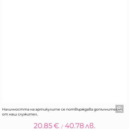
Наличността на артикулите се потвърждава допълнително
от наш служител.
20.85
€
40.78
лв.
/