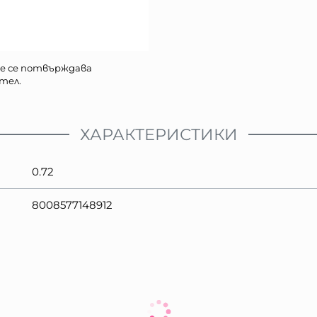
е се потвърждава
тел.
ХАРАКТЕРИСТИКИ
0.72
8008577148912