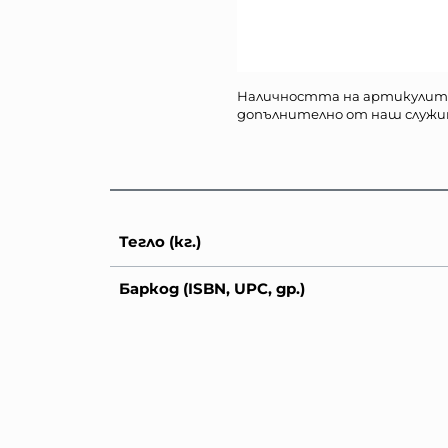
Наличността на артикулит
допълнително от наш служи
Тегло (кг.)
Баркод (ISBN, UPC, др.)