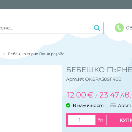
08
o
Бебешко гърне Паша розово
БЕБЕШКО ГЪРН
Арт.№:
OKBPA38911400
12.00
€
23.47
лв.
/
В наличност
Дост
бр.
КУП