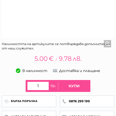
Наличността на артикулите се потвърждава допълнително
от наш служител.
5.00
€
9.78
лв.
/
В наличност
Доставка и плащане
бр.
КУПИ
0876 299 199
БЪРЗА ПОРЪЧКА