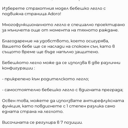
Изберете страхотния модел бебешко легло с
подвижна страница Adoro!
Многофункционалното легло е специално проектирано
за мъничета още от момента на тяхното раждане.
Благодарение на удобството, което осигурява,
Вашето бебе ще се наслади на спокоен сън, като в
същото време ще бъде напълно защитено.
Бебешкото легло може да се използва в две различни
конфигурации :
- прикрепено към родителското легло;
- самостоятелно бебешко легло с вдигната преграда;
Освен това, можете да използвате антирефлуксната
функция, като повдигнете с 1 степен разлика само
едната страна на леглото.
Височината се регулира в 7 позиции.