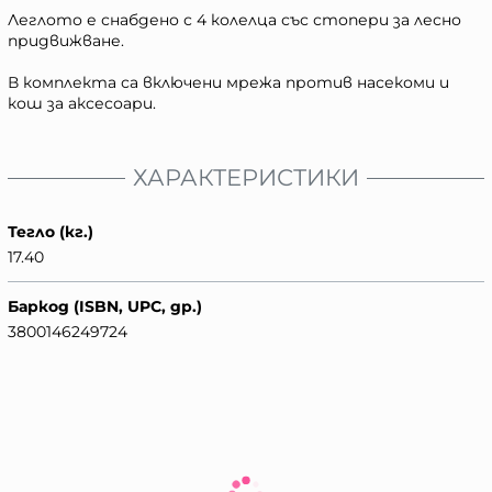
Леглото е снабдено с 4 колелца със стопери за лесно
придвижване.
В комплекта са включени мрежа против насекоми и
кош за аксесоари.
ХАРАКТЕРИСТИКИ
Тегло (кг.)
17.40
Баркод (ISBN, UPC, др.)
3800146249724