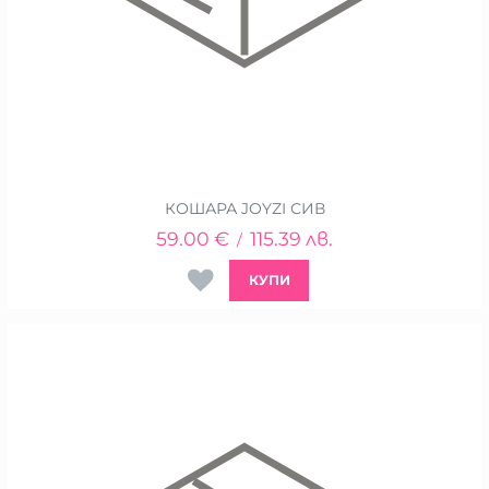
КОШАРА JOYZI СИВ
59.00
€
115.39
лв.
/
КУПИ