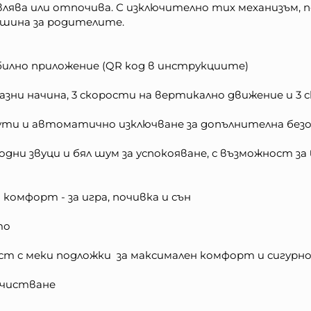
лява или отпочива. С изключително тих механизъм, п
ишина за родителите.
мобилно приложение (QR код в инструкциите)
разни начина, 3 скорости на вертикално движение и 
0 минути и автоматично изключване за допълнителна бе
родни звуци и бял шум за успокояване, с възможност за
 комфорт - за игра, почивка и сън
то
ност с меки подложки за максимален комфорт и сигурн
почистване