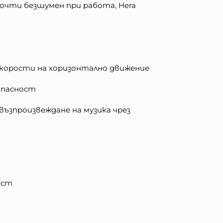
очти безшумен при работа, Hera
3 скорости на хоризонтално движение
зопасност
 възпроизвеждане на музика чрез
ост