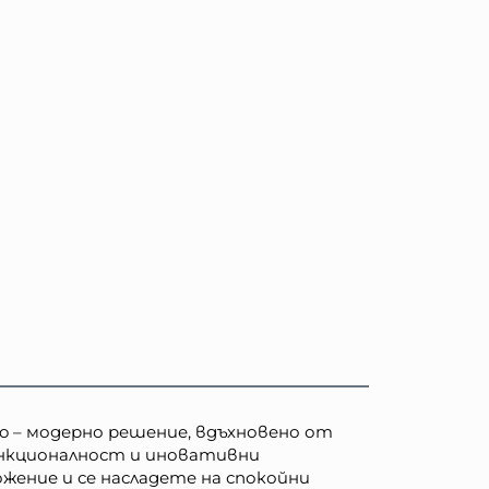
o – модерно решение, вдъхновено от
ункционалност и иновативни
жение и се насладете на спокойни