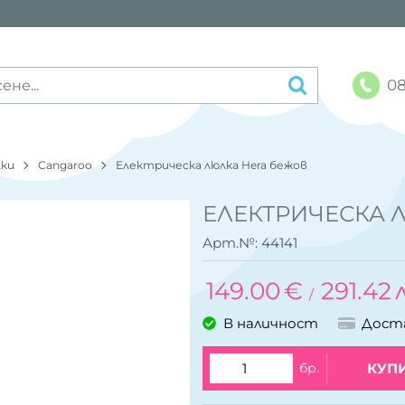
08
лки
Cangaroo
Електрическа люлка Hera бежов
ЕЛЕКТРИЧЕСКА 
Арт.№:
44141
149.00
€
291.42
/
В наличност
Дост
бр.
КУП