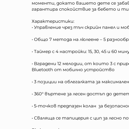
моменти, докато вашето дете се забав
гарантира спокойствие за бебето и т
Характеристики:
•​ Управление чрез тъч скрийн панел и 
• Общо 7 метода на люлеене – 5 разнооб
• Таймер с 4 настройки: 15, 30, 45 и 6
• Вградени 12 мелодии, от които 3 с при
Bluetooth от мобилно устройство
• 3 позиции на облегалката за максимален
• 360° въртене за лесен достъп до дете
• 5-точков предпазен колан за безопас
• Сваляща се тапицерия с цип за лесно 