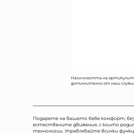
Наличността на артикулит
допълнително от наш служи
Подарете на вашето бебе комфорт, безо
естествените движения, с които роди
технологии. Управлявайте всички функц