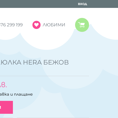
ВХОД
ЛЮБИМИ
76 299 199
ЛЮЛКА HERA БЕЖОВ
лв.
авка и плащане
И