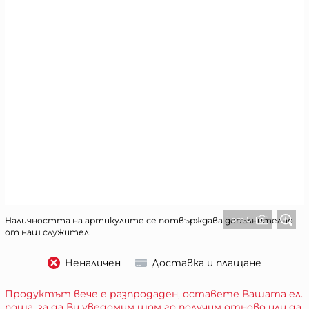
1 от 5
Наличността на артикулите се потвърждава допълнително
от наш служител.
Неналичен
Доставка и плащане
Продуктът вече е разпродаден, оставете Вашата ел.
поща, за да Ви уведомим щом го получим отново или да