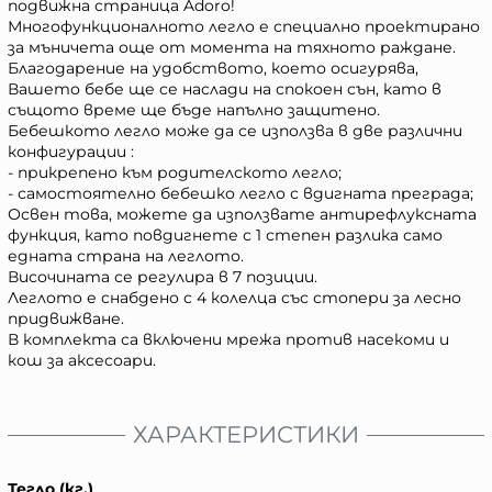
подвижна страница Adoro!
Многофункционалното легло е специално проектирано
за мъничета още от момента на тяхното раждане.
Благодарение на удобството, което осигурява,
Вашето бебе ще се наслади на спокоен сън, като в
същото време ще бъде напълно защитено.
Бебешкото легло може да се използва в две различни
конфигурации :
- прикрепено към родителското легло;
- самостоятелно бебешко легло с вдигната преграда;
Освен това, можете да използвате антирефлуксната
функция, като повдигнете с 1 степен разлика само
едната страна на леглото.
Височината се регулира в 7 позиции.
Леглото е снабдено с 4 колелца със стопери за лесно
придвижване.
В комплекта са включени мрежа против насекоми и
кош за аксесоари.
ХАРАКТЕРИСТИКИ
Тегло (кг.)