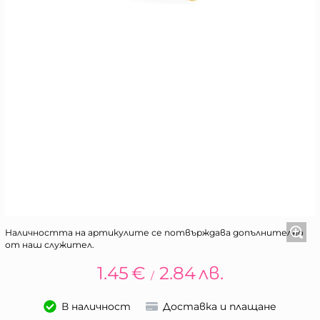
Наличността на артикулите се потвърждава допълнително
от наш служител.
1.45
€
2.84
лв.
/
В наличност
Доставка и плащане