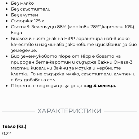
Без мляко
Без сгъстители
Без глутен
Съдържа: 125 г
Състав: Зеленчуци 88% (моркови 78%*,картофи 10%),
вода
Биологичният знак на HiPP гарантира най-високо
качество и надминава законовите изисквания за био
земеделие.
Био зеленчуковото пюре от Hipp е богато на
природен бета-каротин и съдържа важни Омега-3
мастни киселини важни за мозъка и нервните
клетки. То не съдържа мляко, сгъстители, глутен и
е без добавена сол.
Пюрето е подходящо за деца
над 4 месеца.
ХАРАКТЕРИСТИКИ
Тегло (кг.)
0.22