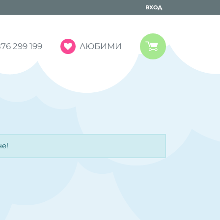
ВХОД
ЛЮБИМИ
76 299 199
е!