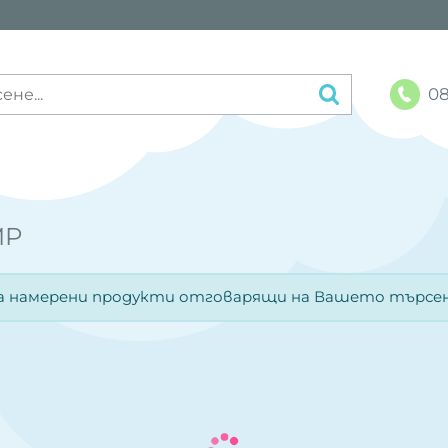
08
MP
а намерени продукти отговарящи на Вашето търсен