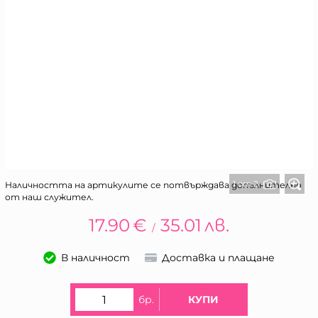
1 от 2
Наличността на артикулите се потвърждава допълнително
от наш служител.
17.90
€
35.01
лв.
/
В наличност
Доставка и плащане
бр.
КУПИ