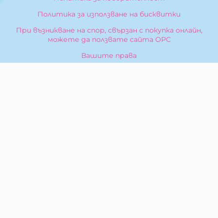
Политика за използване на бисквитки
При възникване на спор, свързан с покупка онлайн,
можете да ползвате сайта ОРС
Вашите права
Отказ от сделка
За Нас
Карта на сайта
Контакти
КОНТАКТИ
БИБЕРОН КК - ООД
гр. Казанлък 6100,
ул. Искра, 26
Тел:
0876 299 199
E-mail:
sales:at:biberonshop.bg