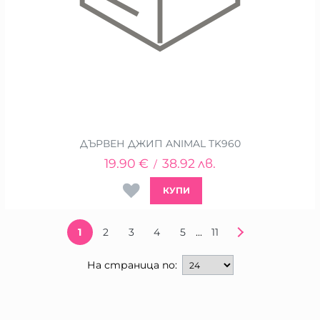
ДЪРВЕН ДЖИП ANIMAL TK960
19.90
€
38.92
лв.
/
КУПИ
...
1
2
3
4
5
11
На страница по: