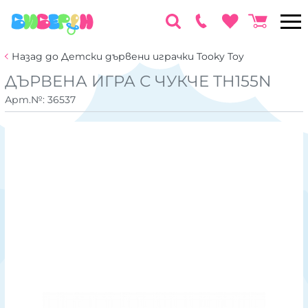
Назад до Детски дървени играчки Tooky Toy
ДЪРВЕНА ИГРА С ЧУКЧЕ TH155N
Арт.№:
36537