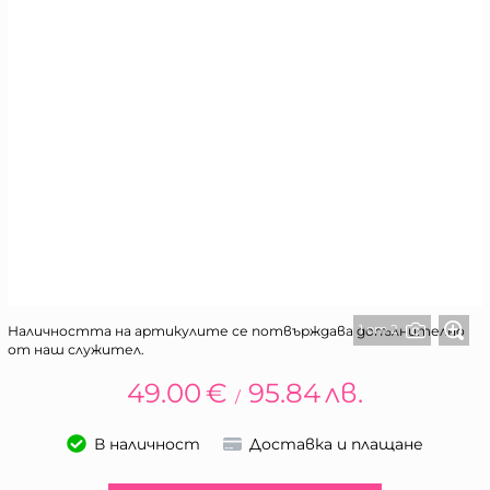
1 от 2
Наличността на артикулите се потвърждава допълнително
от наш служител.
49.00
€
95.84
лв.
/
В наличност
Доставка и плащане