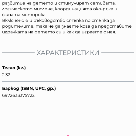
развитие на детето и стимулират сетивата,
логическото мислене, координацията око-ръка и
фината моторика.
Включено е и ръководство стъпка по стъпка за
родителите, така че да знаете кога да представите
играчката на детето си и как да играете с нея.
ХАРАКТЕРИСТИКИ
Тегло (кг.)
2.32
Баркод (ISBN, UPC, др.)
6972633375722