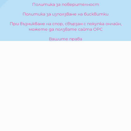
Политика за поверителност
Политика за използване на бисквитки
При възникване на спор, свързан с покупка онлайн,
можете да ползвате сайта ОРС
Вашите права
Отказ от сделка
За Нас
Карта на сайта
Контакти
КОНТАКТИ
БИБЕРОН КК - ООД
гр. Казанлък 6100,
ул. Искра, 26
Тел:
0876 299 199
E-mail:
sales:at:biberonshop.bg