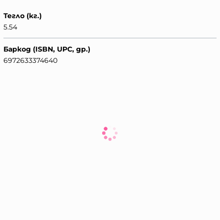
Тегло (кг.)
5.54
Баркод (ISBN, UPC, др.)
6972633374640