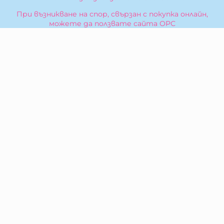
При възникване на спор, свързан с покупка онлайн,
можете да ползвате сайта ОРС
Вашите права
Отказ от сделка
За Нас
Карта на сайта
Контакти
КОНТАКТИ
БИБЕРОН КК - ООД
гр. Казанлък 6100,
ул. Искра, 26
Тел:
0876 299 199
E-mail:
sales:at:biberonshop.bg
МЕТОДИ НА ПЛАЩАНЕ