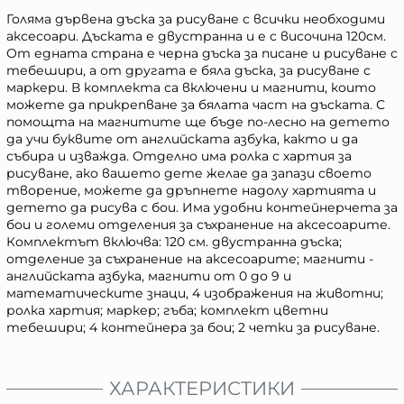
Голяма дървена дъска за рисуване с всички необходими
аксесоари. Дъската е двустранна и е с височина 120см.
От едната страна е черна дъска за писане и рисуване с
тебешири, а от другата е бяла дъска, за рисуване с
маркери. В комплекта са включени и магнити, които
можете да прикрепване за бялата част на дъската. С
помощта на магнитите ще бъде по-лесно на детето
да учи буквите от английската азбука, както и да
събира и изважда. Отделно има ролка с хартия за
рисуване, ако вашето дете желае да запази своето
творение, можете да дръпнете надолу хартията и
детето да рисува с бои. Има удобни контейнерчета за
бои и големи отделения за съхранение на аксесоарите.
Комплектът включва: 120 см. двустранна дъска;
отделение за съхранение на аксесоарите; магнити -
английската азбука, магнити от 0 до 9 и
математическите знаци, 4 изображения на животни;
ролка хартия; маркер; гъба; комплект цветни
тебешири; 4 контейнера за бои; 2 четки за рисуване.
ХАРАКТЕРИСТИКИ