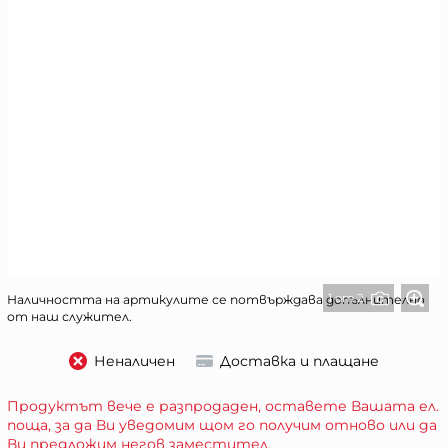
1 от 2
Наличността на артикулите се потвърждава допълнително
от наш служител.
Неналичен
Доставка и плащане
Продуктът вече е разпродаден, оставете Вашата ел.
поща, за да Ви уведомим щом го получим отново или да
Ви предложим негов заместител.