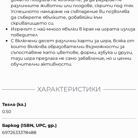
различните животни или плодове, скрити под тях.
Успешното намиране на съвпадение ви позволява
да съберете ябълките, добавяйки към
скривалището си.
Играчът с най-много ябълки в края на играта излиза
победител.
С включени десет различни карти за игра, всяка от
които включва образователни възможности за
съпоставяне като цветове, форми, азбука и други,
тази игра предлага не само забавление, но и ценни
обучителни активности.
ХАРАКТЕРИСТИКИ
Тегло (кг.)
0.50
Баркод (ISBN, UPC, др.)
6972633378488