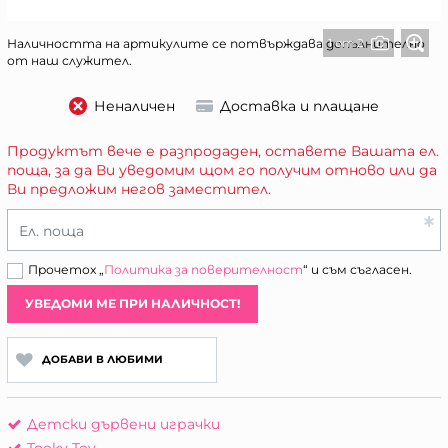
1 от 2
Наличността на артикулите се потвърждава допълнително
от наш служител.
Неналичен
Доставка и плащане
Продуктът вече е разпродаден, оставете Вашата ел.
поща, за да Ви уведомим щом го получим отново или да
Ви предложим негов заместител.
Ел. поща
Прочетох „
Политика за поверителност
“ и съм съгласен.
УВЕДОМИ МЕ ПРИ НАЛИЧНОСТ!
ДОБАВИ В ЛЮБИМИ
Детски дървени играчки
Tooky Toy