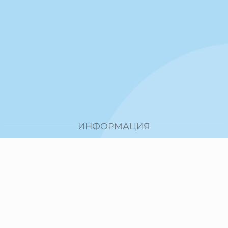
ИНФОРМАЦИЯ
Доставка и плащане
Общи условия за ползване
Политика за поверителност
Политика за използване на бисквитки
При възникване на спор, свързан с покупка онлайн,
можете да ползвате сайта ОРС