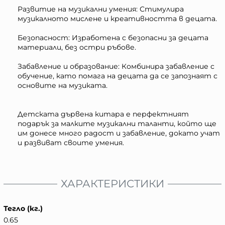
Развитие на музикални умения: Стимулира
музикалното мислене и креативността в децата.
Безопасност: Изработена с безопасни за децата
материали, без остри ръбове.
Забавление и образование: Комбинира забавление с
обучение, като помага на децата да се запознаят с
основите на музиката.
Детската дървена китара е перфектният
подарък за малките музикални таланти, който ще
им донесе много радост и забавление, докато учат
и развиват своите умения.
ХАРАКТЕРИСТИКИ
Тегло (кг.)
0.65