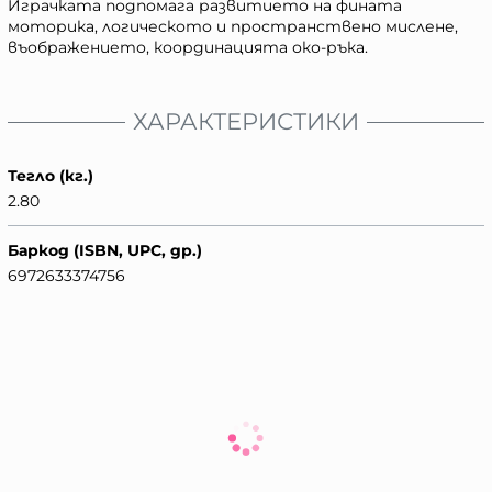
Играчката подпомага развитието на фината
моторика, логическото и пространствено мислене,
въображението, координацията око-ръка.
ХАРАКТЕРИСТИКИ
Тегло (кг.)
2.80
Баркод (ISBN, UPC, др.)
6972633374756