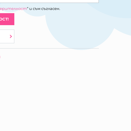
верителност
“ и съм съгласен.
ОСТ!
и