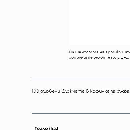
Наличността на артикулит
допълнително от наш служи
100 дървени блокчета в кофичка за съхра
Тегло (кг.)