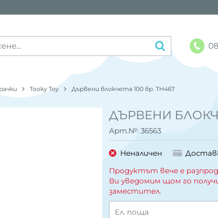
08
рачки
Tooky Toy
Дървени блокчета 100 бр. TH467
ДЪРВЕНИ БЛОКЧЕ
Арт.№:
36563
Неналичен
Достав
Продуктът вече е разпрод
Ви уведомим щом го получ
заместител.
Ел. поща