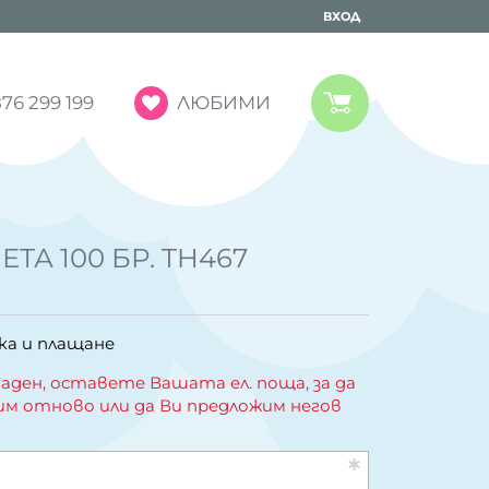
ВХОД
ЛЮБИМИ
76 299 199
ТА 100 БР. TH467
ка и плащане
аден, оставете Вашата ел. поща, за да
им отново или да Ви предложим негов