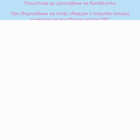
Политика за използване на бисквитки
При възникване на спор, свързан с покупка онлайн,
можете да ползвате сайта ОРС
Вашите права
Отказ от сделка
За Нас
Карта на сайта
Контакти
КОНТАКТИ
БИБЕРОН КК - ООД
гр. Казанлък 6100,
ул. Искра, 26
Тел:
0876 299 199
E-mail:
sales:at:biberonshop.bg
МЕТОДИ НА ПЛАЩАНЕ