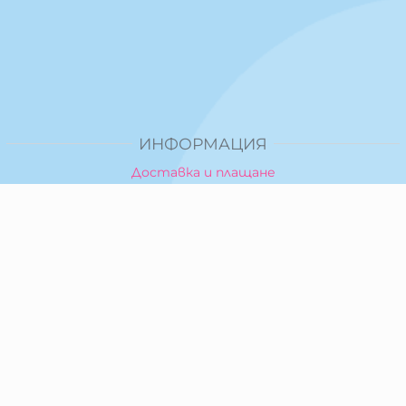
ИНФОРМАЦИЯ
Доставка и плащане
Общи условия за ползване
Политика за поверителност
Политика за използване на бисквитки
При възникване на спор, свързан с покупка онлайн,
можете да ползвате сайта ОРС
Вашите права
Отказ от сделка
За Нас