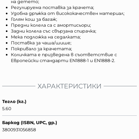
на детето;
Регулируема поставка за крачета;
Удобна дръжка от висококачествен материал;
Голям кош за багаж;
Предни колела са с амортисьори;
Задни колела със свързана спирачка;
Мека подложка на седалката;
Поставка за чаша/шише;
Покривало за крачетата;
Количката е призведена в съответствие с
Европейски стандарти EN1888-1 и EN1888-2.
ХАРАКТЕРИСТИКИ
Тегло (кг.)
5.60
Баркод (ISBN, UPC, др.)
3800931056858