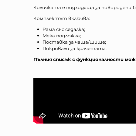
Количката е подходяща за новородени бе
Комплектът включва:
Рама със седалка;
Мека подложка;
Поставка за чаша/шише;
Покривало за крачетата.
Пълния списък с функционалности може