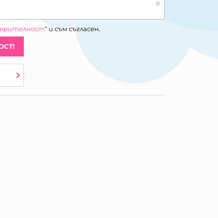
верителност
“ и съм съгласен.
ОСТ!