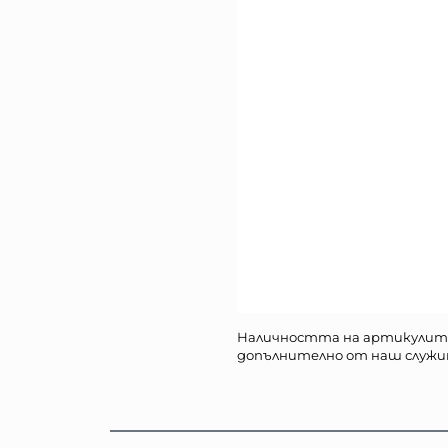
Наличността на артикулит
допълнително от наш служи