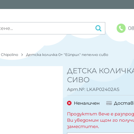
08
Chipolino
Детска количка 0+ "Ейприл" пепелно сиво
ДЕТСКА КОЛИЧКА
СИВО
Арт.№:
LKAP02402AS
Неналичен
Достав
Продуктът вече е разпрод
Ви уведомим щом го получ
заместител.