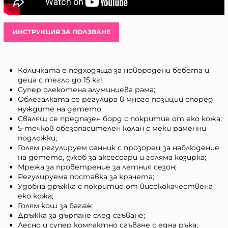
ИНСТРУКЦИЯ ЗА ПОЛЗВАНЕ
Количката е подходяща за новородени бебета и
деца с тегло до 15 кг!
Супер олекотена алуминиева рама;
Облегалката се регулира в много позиции според
нуждите на детето;
Свалящ се предпазен борд с покритие от еко кожа;
5-точков обезопасителен колан с меки раменни
подложки;
Голям регулируем сенник с прозорец за наблюдение
на детето, джоб за аксесоари и голяма козирка;
Мрежа за проветрение за летния сезон;
Регулируема поставка за крачета;
Удобна дръжка с покритие от висококачествена
еко кожа;
Голям кош за багаж;
Дръжка за дърпане след сгъване;
Лесно и супер компактно сгъване с една ръка;