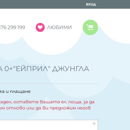
ВХОД
ЛЮБИМИ
76 299 199
А 0+"ЕЙПРИЛ" ДЖУНГЛА
ка и плащане
аден, оставете Вашата ел. поща, за да
им отново или да Ви предложим негов