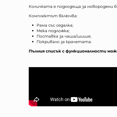
Количката е подходяща за новородени бе
Комплектът включва:
Рама със седалка;
Мека подложка;
Поставка за чаша/шише;
Покривало за крачетата.
Пълния списък с функционалности може