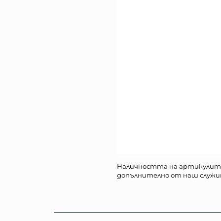
Наличността на артикулит
допълнително от наш служи