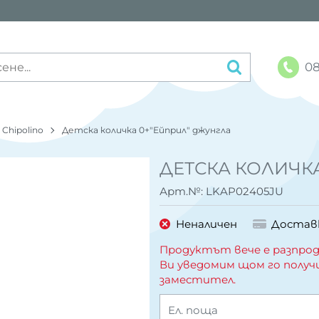
08
Chipolino
Детска количка 0+"Ейприл" джунгла
ДЕТСКА КОЛИЧК
Арт.№:
LKAP02405JU
Неналичен
Достав
Продуктът вече е разпрод
Ви уведомим щом го получ
заместител.
Ел. поща