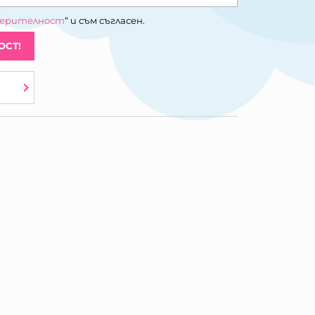
верителност
“ и съм съгласен.
ОСТ!