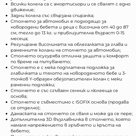
Всички колела са с амортисьори и се свалят с едно
движение;
Задни колела със свързана спирачка;
Столчето за автомобил е подходящо за
новородени бебета и деца с височина от 40 до 87
см, тегло до 13 кг. и приблизителна възраст 0-15
месеца;
Регулиране височината на облегалката за глава и
раменните колани на столчето за автомобил;
Столчето осугурява отлична защита и комфорт
по време на пътуването;
Столчето е с мека подплатена подложка за
главичката и тялото на новороденото бебе и 3-
точков Y-образен обезопасителен колан с меки
раменни подложки;
Столчето е със сгъваем сенник и люлееща се
основа;
Столчето е съвместимо с ISOFIX основа (продава
се отделно);
Дамаската на столчето се сваля и може да се пере;
Допълнителна 3D възглавничка в столчето, която
намаля напрежението в гръбчето и кръста на
бебето;