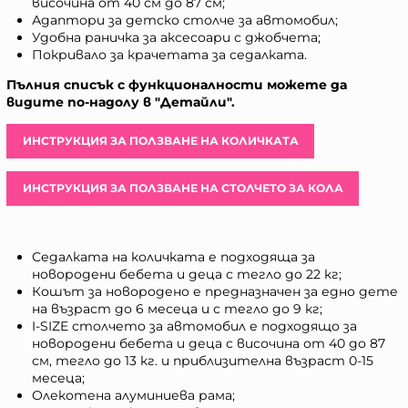
височина от 40 см до 87 см;
Адаптори за детско столче за автомобил;
Удобна раничка за аксесоари с джобчета;
Покривало за крачетата за седалката.
Пълния списък с функционалности можете да
видите по-надолу в "Детайли".
ИНСТРУКЦИЯ ЗА ПОЛЗВАНЕ НА КОЛИЧКАТА
ИНСТРУКЦИЯ ЗА ПОЛЗВАНЕ НА СТОЛЧЕТО ЗА КОЛА
Седалката на количката е подходяща за
новородени бебета и деца с тегло до 22 кг;
Кошът за новородено е предназначен за едно дете
на възраст до 6 месеца и с тегло до 9 кг;
I-SIZE столчето за автомобил е подходящо за
новородени бебета и деца с височина от 40 до 87
см, тегло до 13 кг. и приблизителна възраст 0-15
месеца;
Олекотена алуминиева рама;