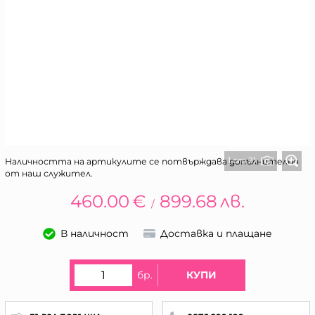
1 от 21
Наличността на артикулите се потвърждава допълнително
от наш служител.
460.00
€
899.68
лв.
/
В наличност
Доставка и плащане
бр.
КУПИ