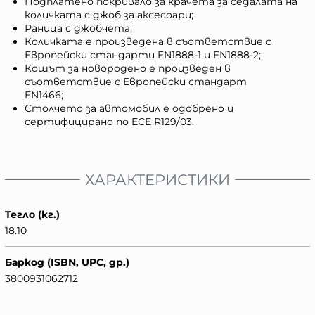
Подплатено покривало за крачета за седалата на
количката с джоб за аксесоари;
Раница с джобчета;
Количката е произведена в съответствие с
Европейски стандарти EN1888-1 и EN1888-2;
Кошът за новородено е произведен в
съответствие с Европейски стандарт
EN1466;
Столчето за автомобил е одобрено и
сертифицирано по ECE R129/03.
ХАРАКТЕРИСТИКИ
Тегло (кг.)
18.10
Баркод (ISBN, UPC, др.)
3800931062712