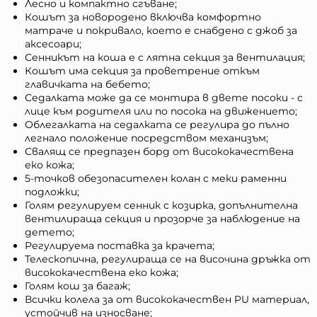
Лесно и компактно сгъване;
Кошът за новородено включва комфортно
матраче и покривало, което е снабдено с джоб за
аксесоари;
Сенникът на коша е с лятна секция за вентилация;
Кошът има секция за проветрение откъм
главичката на бебето;
Седалката може да се монтира в двете посоки - с
лице към родителя или по посока на движението;
Облегалката на седалката се регулира до пълно
легнало положение посредством механизъм;
Свалящ се предпазен борд от висококачествена
еко кожа;
5-точков обезопасителен колан с меки раменни
подложки;
Голям регулируем сенник с козирка, допълнителна
вентилираща секция и прозорче за наблюдение на
детето;
Регулируема поставка за крачета;
Телескопична, регулираща се на височина дръжка от
висококачествена еко кожа;
Голям кош за багаж;
Всички колела за от висококачествен PU материал,
устойчив на износване;