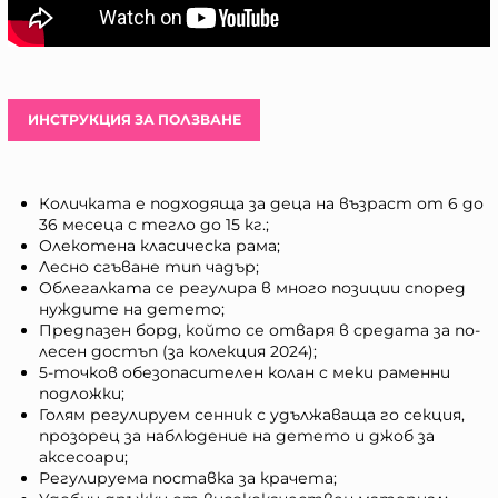
ИНСТРУКЦИЯ ЗА ПОЛЗВАНЕ
Количката е подходяща за деца на възраст от 6 до
36 месеца с тегло до 15 кг.;
Олекотена класическа рама;
Лесно сгъване тип чадър;
Облегалката се регулира в много позиции според
нуждите на детето;
Предпазен борд, който се отваря в средата за по-
лесен достъп (за колекция 2024);
5-точков обезопасителен колан с меки раменни
подложки;
Голям регулируем сенник с удължаваща го секция,
прозорец за наблюдение на детето и джоб за
аксесоари;
Регулируема поставка за крачета;