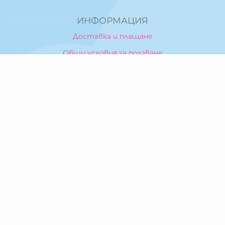
ИНФОРМАЦИЯ
Доставка и плащане
Общи условия за ползване
Политика за поверителност
Политика за използване на бисквитки
При възникване на спор, свързан с покупка онлайн,
можете да ползвате сайта ОРС
Вашите права
Отказ от сделка
За Нас
Карта на сайта
Контакти