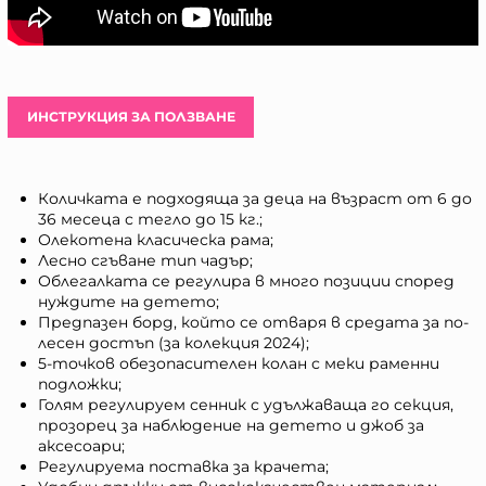
ИНСТРУКЦИЯ ЗА ПОЛЗВАНЕ
Количката е подходяща за деца на възраст от 6 до
36 месеца с тегло до 15 кг.;
Олекотена класическа рама;
Лесно сгъване тип чадър;
Облегалката се регулира в много позиции според
нуждите на детето;
Предпазен борд, който се отваря в средата за по-
лесен достъп (за колекция 2024);
5-точков обезопасителен колан с меки раменни
подложки;
Голям регулируем сенник с удължаваща го секция,
прозорец за наблюдение на детето и джоб за
аксесоари;
Регулируема поставка за крачета;