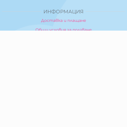
ИНФОРМАЦИЯ
Доставка и плащане
Общи условия за ползване
Политика за поверителност
Политика за използване на бисквитки
При възникване на спор, свързан с покупка онлайн,
можете да ползвате сайта ОРС
Вашите права
Отказ от сделка
За Нас
Карта на сайта
Контакти