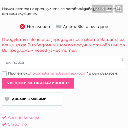
1 от 6
Наличността на артикулите се потвърждава допълнително
от наш служител.
Неналичен
Доставка и плащане
Продуктът вече е разпродаден, оставете Вашата ел.
поща, за да Ви уведомим щом го получим отново или да
Ви предложим негов заместител.
Ел. поща
Прочетох „
Политика за поверителност
“ и съм съгласен.
УВЕДОМИ МЕ ПРИ НАЛИЧНОСТ!
ДОБАВИ В ЛЮБИМИ
Летни колички
Chipolino