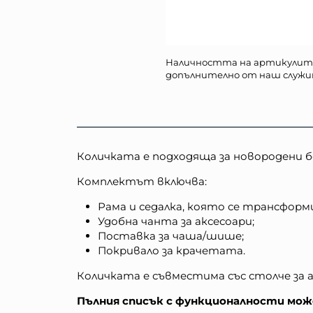
Наличността на артикулит
допълнително от наш служи
Количката е подходяща за новородени бе
Комплектът включва:
Рама и седалка, която се трансформ
Удобна чанта за аксесоари;
Поставка за чаша/шише;
Покривало за крачетата.
Количката е съвместима със столче за 
Пълния списък с функционалности може