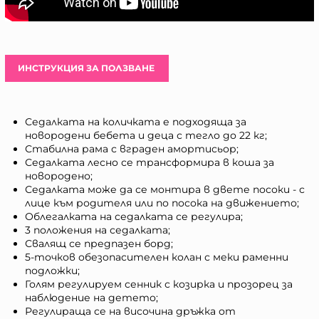
ИНСТРУКЦИЯ ЗА ПОЛЗВАНЕ
Седалката на количката е подходяща за
новородени бебета и деца с тегло до 22 кг;
Стабилна рама с вграден амортисьор;
Седалката лесно се трансформира в коша за
новородено;
Седалката може да се монтира в двете посоки - с
лице към родителя или по посока на движението;
Облегалката на седалката се регулира;
3 положения на седалката;
Свалящ се предпазен борд;
5-точков обезопасителен колан с меки раменни
подложки;
Голям регулируем сенник с козирка и прозорец за
наблюдение на детето;
Регулираща се на височина дръжка от