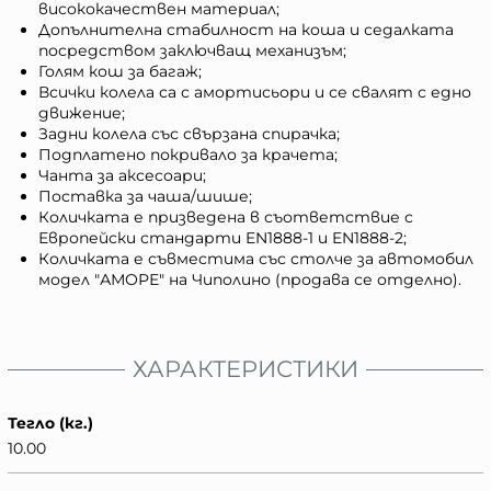
висококачествен материал;
Допълнителна стабилност на коша и седалката
посредством заключващ механизъм;
Голям кош за багаж;
Всички колела са с амортисьори и се свалят с едно
движение;
Задни колела със свързана спирачка;
Подплатено покривало за крачета;
Чанта за аксесоари;
Поставка за чаша/шише;
Количката е призведена в съответствие с
Европейски стандарти EN1888-1 и EN1888-2;
Количката е съвместима със столче за автомобил
модел "АМОРЕ" на Чиполино (продава се отделно).
ХАРАКТЕРИСТИКИ
Тегло (кг.)
10.00