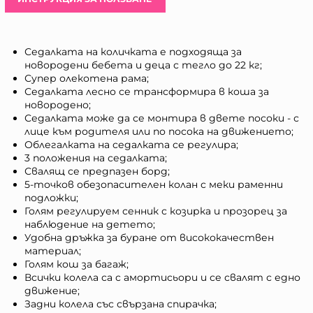
Седалката на количката е подходяща за
новородени бебета и деца с тегло до 22 кг;
Супер олекотена рама;
Седалката лесно се трансформира в коша за
новородено;
Седалката може да се монтира в двете посоки - с
лице към родителя или по посока на движението;
Облегалката на седалката се регулира;
3 положения на седалката;
Свалящ се предпазен борд;
5-точков обезопасителен колан с меки раменни
подложки;
Голям регулируем сенник с козирка и прозорец за
наблюдение на детето;
Удобна дръжка за буране от висококачествен
материал;
Голям кош за багаж;
Всички колела са с амортисьори и се свалят с едно
движение;
Задни колела със свързана спирачка;