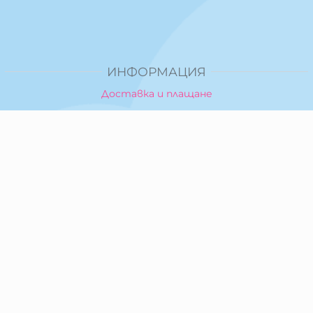
ИНФОРМАЦИЯ
Доставка и плащане
Общи условия за ползване
Политика за поверителност
Политика за използване на бисквитки
При възникване на спор, свързан с покупка онлайн,
можете да ползвате сайта ОРС
Вашите права
Отказ от сделка
За Нас
Карта на сайта