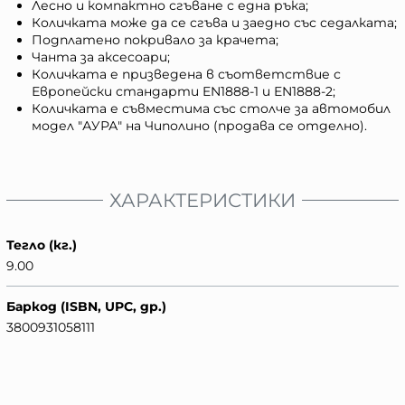
Лесно и компактно сгъване с една ръка;
Количката може да се сгъва и заедно със седалката;
Подплатено покривало за крачета;
Чанта за аксесоари;
Количката е призведена в съответствие с
Европейски стандарти EN1888-1 и EN1888-2;
Количката е съвместима със столче за автомобил
модел "АУРА" на Чиполино (продава се отделно).
ХАРАКТЕРИСТИКИ
Тегло (кг.)
9.00
Баркод (ISBN, UPC, др.)
3800931058111