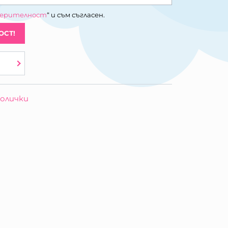
верителност
“ и съм съгласен.
ОСТ!
олички