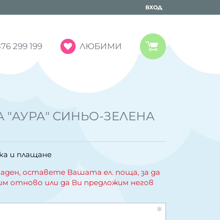
ВХОД
ЛЮБИМИ
76 299 199
 "АУРА" СИНЬО-ЗЕЛЕНА
ка и плащане
аден, оставете Вашата ел. поща, за да
им отново или да Ви предложим негов