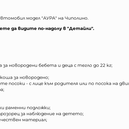
автомобил модел "АУРА" на Чиполино.
те да видите по-надолу в "Детайли".
за новородени бебета и деца с тегло до 22 кг;
коша за новородено;
те посоки - с лице към родителя или по посока на дв
а;
ки раменни подложки;
 прозорец за наблюдение на детето;
качествен материал;