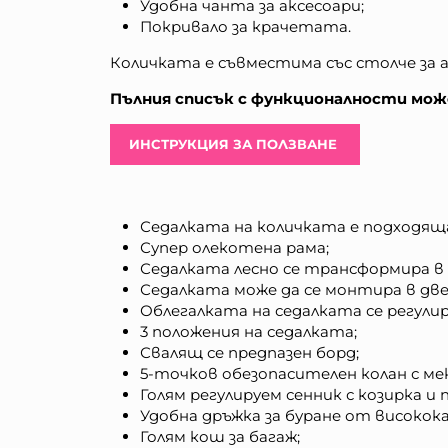
Удобна чанта за аксесоари;
Покривало за крачетата.
Количката е съвместима със столче за 
Пълния списък с функционалности може
ИНСТРУКЦИЯ ЗА ПОЛЗВАНЕ
Седалката на количката е подходяща 
Супер олекотена рама;
Седалката лесно се трансформира в 
Седалката може да се монтира в две
Облегалката на седалката се регулир
3 положения на седалката;
Свалящ се предпазен борд;
5-точков обезопасителен колан с ме
Голям регулируем сенник с козирка и
Удобна дръжка за буране от високо
Голям кош за багаж;