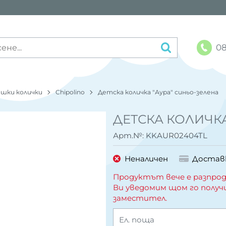
08
шки колички
Chipolino
Детска количка "Аура" синьо-зелена
ДЕТСКА КОЛИЧКА
Арт.№:
KKAUR02404TL
Неналичен
Достав
Продуктът вече е разпрод
Ви уведомим щом го получ
заместител.
Ел. поща