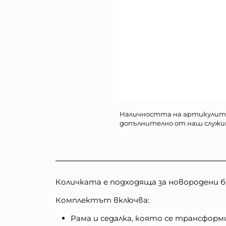
Наличността на артикулит
допълнително от наш служи
Количката е подходяща за новородени бе
Комплектът включва:
Рама и седалка, която се трансформ