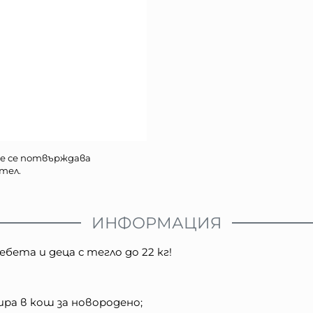
е се потвърждава
тел.
ИНФОРМАЦИЯ
бета и деца с тегло до 22 кг!
ира в кош за новородено;