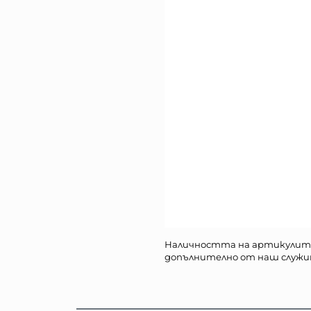
Наличността на артикулит
допълнително от наш служи