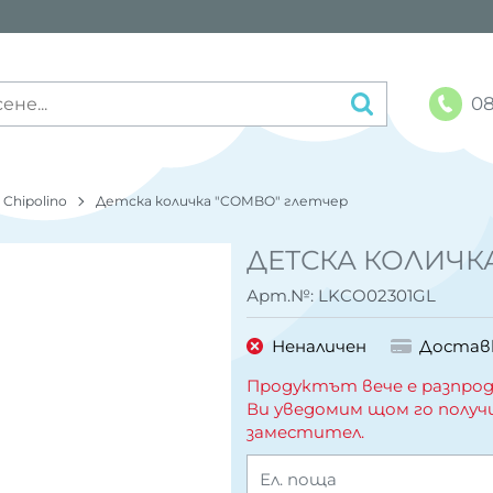
08
Chipolino
Детска количка "COMBO" глетчер
ДЕТСКА КОЛИЧКА
Арт.№:
LKCO02301GL
Неналичен
Достав
Продуктът вече е разпрод
Ви уведомим щом го получ
заместител.
Ел. поща