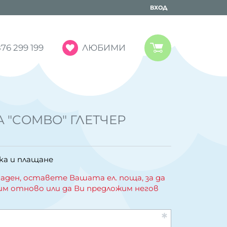
ВХОД
ЛЮБИМИ
76 299 199
 "COMBO" ГЛЕТЧЕР
ка и плащане
аден, оставете Вашата ел. поща, за да
им отново или да Ви предложим негов