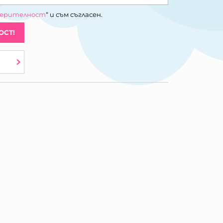
верителност
“ и съм съгласен.
ОСТ!